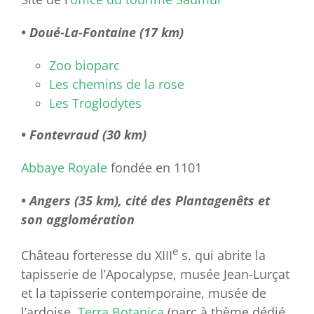
• Doué-La-Fontaine (17 km)
Zoo bioparc
Les chemins de la rose
Les Troglodytes
• Fontevraud (30 km)
Abbaye Royale
fondée en 1101
• Angers (35 km), cité des Plantagenêts et
son agglomération
e
Château forteresse du XIII
s. qui abrite la
tapisserie de l’Apocalypse, musée Jean-Lurçat
et la tapisserie contemporaine, musée de
l’ardoise,
Terra Botanica
(parc à thème dédié